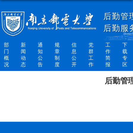
后勤管
后勤服
部
新
通
规
信
党
工
下
门
闻
知
章
息
群
作
载
概
动
公
制
公
工
简
专
况
态
告
度
开
作
报
区
后勤管