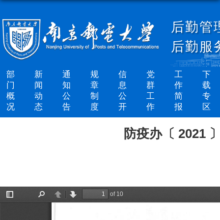
后勤管
后勤服
部
新
通
规
信
党
工
下
门
闻
知
章
息
群
作
载
概
动
公
制
公
工
简
专
况
态
告
度
开
作
报
区
防疫办〔 202