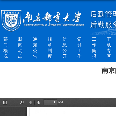
后勤管
后勤服
部
新
通
规
信
党
工
下
门
闻
知
章
息
群
作
载
概
动
公
制
公
工
简
专
况
态
告
度
开
作
报
区
南京