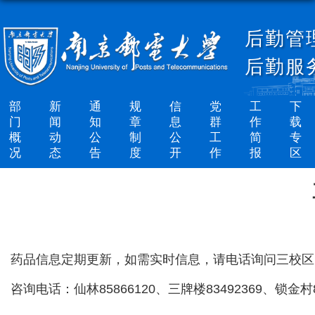
后勤管
后勤服
部
新
通
规
信
党
工
下
门
闻
知
章
息
群
作
载
概
动
公
制
公
工
简
专
况
态
告
度
开
作
报
区
药品信息定期更新，如需实时信息，请电话询问三校区
咨询电话：仙林85866120、三牌楼83492369、锁金村85