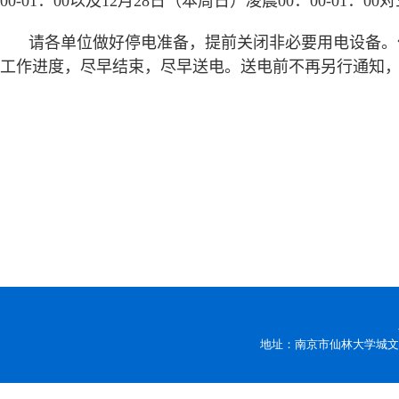
00-01
：
00
以及
12
月
28
日（本周日）凌晨
00
：
00-01
：
00
对
请各单位做好停电准备，提前关闭非必要用电设备。
工作进度，尽早结束，尽早送电。送电前不再另行通知
地址：南京市仙林大学城文苑路9号 