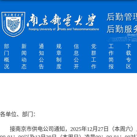
后勤管
后勤服
部
新
通
规
信
党
工
下
门
闻
知
章
息
群
作
载
概
动
公
制
公
工
简
专
况
态
告
度
开
作
报
区
各单位、部门：
接南京市供电公司通知，
2025
年
12
月
27
日（本周六）