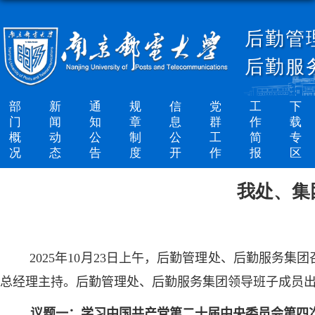
后勤管
后勤服
部
新
通
规
信
党
工
下
门
闻
知
章
息
群
作
载
概
动
公
制
公
工
简
专
况
态
告
度
开
作
报
区
我处、集
202
5
年
10
月
23
日
上
午，后勤管理处、后勤服务集团
总经理主持。后勤管理处、后勤服务集团领导班子成员
议题一：学习中国共产党第二十届中央委员会第四