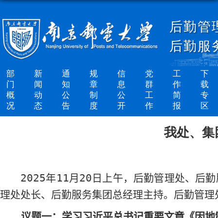
后勤管
后勤服
部
新
通
规
信
党
工
下
门
闻
知
章
息
群
作
载
概
动
公
制
公
工
简
专
况
态
告
度
开
作
报
区
我处、集
202
5
年
11
月
20
日
上
午，后勤管理处、后勤
理处处长、后勤服务集团总经理主持。后勤管理
议题一：学习
习近平总书记重要文章《因地