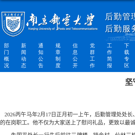
后勤管
后勤服
部
新
通
规
信
党
工
下
门
闻
知
章
息
群
作
载
概
动
公
制
公
工
简
专
况
态
告
度
开
作
报
区
坚
2026
丙午马年
2
月
17
日正月初一上午，后勤管理处处长
的在岗职工。他不仅为大家送上了慰问礼品，更致以最