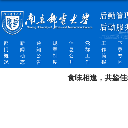
后勤管
后勤服
部
新
通
规
信
党
工
下
门
闻
知
章
息
群
作
载
概
动
公
制
公
工
简
专
况
态
告
度
开
作
报
区
食味相逢，共鉴佳