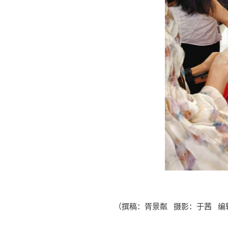
（撰稿：胥
景粼 摄影：于茜 编