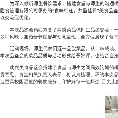
为深入倾听师生餐饮需求，搭建食堂与师生的沟通
膳食管理有限公司承办
的“
食味相逢，共鉴佳肴
”美食品
以交流促优化。
本次品鉴会精心筹备了两类菜品供师生品鉴交流：
多种风味，兼顾营养搭配与创意呈现，全方位展现了食
活动现场
，
师生代表们逐一品尝菜品，从口味咸淡
本次品鉴会的菜品品质与活动形式给予好评，也结合自
此次美食品鉴会搭建了食堂与师生之间高效沟通的
贵意见。食堂相关负责人表示，将认真梳理、吸纳本次
造更具校园温度的餐饮服务，守护好每一位师生“舌尖上