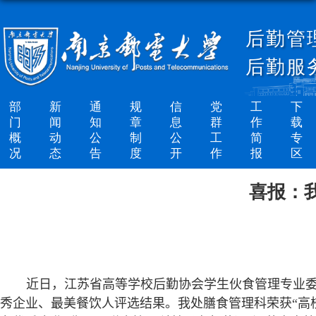
后勤管
后勤服
部
新
通
规
信
党
工
下
门
闻
知
章
息
群
作
载
概
动
公
制
公
工
简
专
况
态
告
度
开
作
报
区
喜报：
近日，江苏省高等学校后勤协会学生伙食管理专业
秀企业、最美餐饮人评选结果。
我处膳食管理科
荣获“高