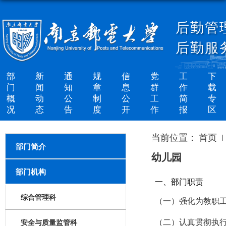
后勤管
后勤服
部
新
通
规
信
党
工
下
门
闻
知
章
息
群
作
载
概
动
公
制
公
工
简
专
况
态
告
度
开
作
报
区
当前位置：
首页
部门简介
幼儿园
部门机构
一、部门职责
综合管理科
（一）强化为教职
（二）认真贯彻执
安全与质量监管科