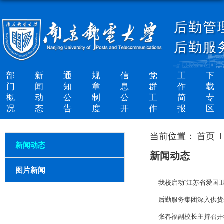
后勤管
后勤服
部
新
通
规
信
党
工
下
门
闻
知
章
息
群
作
载
概
动
公
制
公
工
简
专
况
态
告
度
开
作
报
区
当前位置：
首页
新闻动态
新闻动态
图片新闻
我校启动“江苏省爱国
后勤服务集团深入供货
张春福副校长主持召开