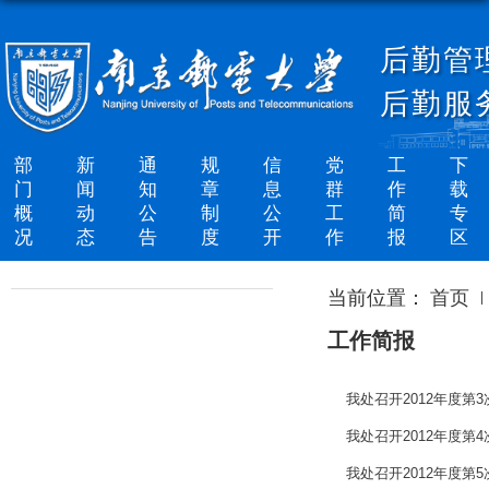
后勤管
后勤服
部
新
通
规
信
党
工
下
门
闻
知
章
息
群
作
载
概
动
公
制
公
工
简
专
况
态
告
度
开
作
报
区
当前位置：
首页
工作简报
我处召开2012年度第
我处召开2012年度第
我处召开2012年度第