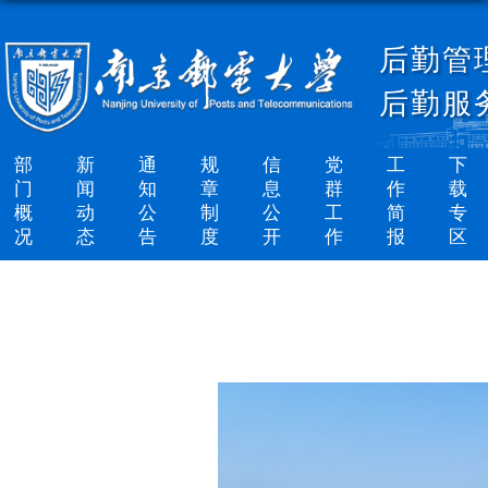
后勤管
后勤服
部
新
通
规
信
党
工
下
门
闻
知
章
息
群
作
载
概
动
公
制
公
工
简
专
况
态
告
度
开
作
报
区