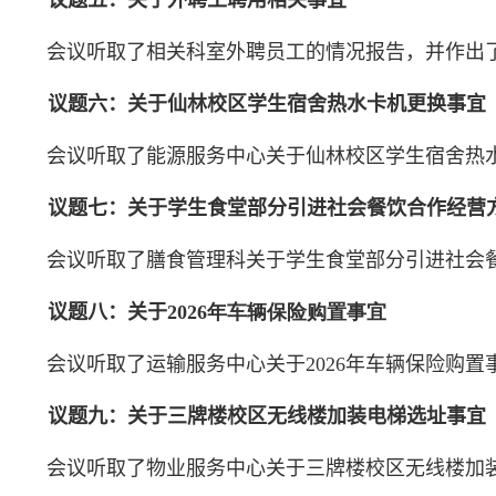
议题
五
：关于外聘工聘用相关事宜
会议听取了相关科室外聘员工的情况报告
，
并作出
议题
六
：关于仙林校区学生宿舍热水卡机更换事宜
会议
听取了能源服务中心关于仙林校区学生宿舍热
议题
七
：关于学生食堂部分引进社会餐饮合作经营
会议
听取了膳食管理科关于学生食堂部分引进社会
议题
八
：关于
2026
年车辆保险购置事宜
会议
听取了运输服务中心关于
2026
年车辆保险购置
议题
九
：关于三牌楼校区无线楼加装电梯选址
事宜
会议
听取了物业服务中心关于三牌楼校区无线楼加