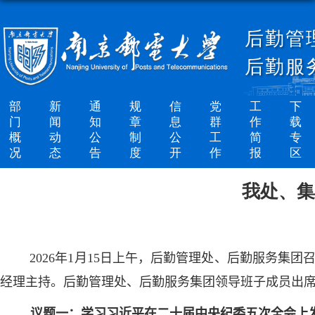
后勤管
后勤服
部
新
通
规
信
党
工
下
门
闻
知
章
息
群
作
载
概
动
公
制
公
工
简
专
况
态
告
度
开
作
报
区
我处、集
202
6
年
1
月
15
日
上
午，后勤管理处、后勤服务集团
经理主持。后勤管理处、后勤服务集团领导班子成员出
议题一：学习
习近平在二十届中央纪委五次全会上