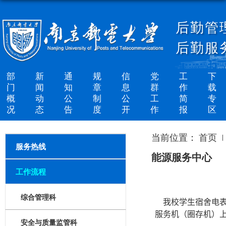
后勤管
后勤服
部
新
通
规
信
党
工
下
门
闻
知
章
息
群
作
载
概
动
公
制
公
工
简
专
况
态
告
度
开
作
报
区
当前位置：
首页
服务热线
能源服务中心
工作流程
综合管理科
我校学生宿舍电表
服务机（圈存机）
安全与质量监管科