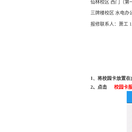
仙林校区 西门（
三牌楼校区 水电办
报修联系人：萧工
1
1、
将校园卡放置在
2
、点击
校园卡