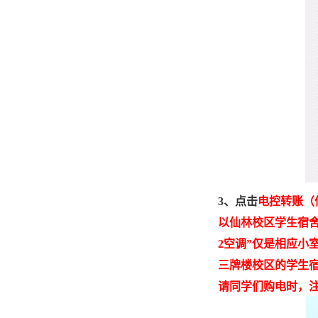
3
、点击
电控转账（
以仙林校区学生宿
2
空调”仅是相应小
三牌楼校区的学生宿
请同学们购电时，